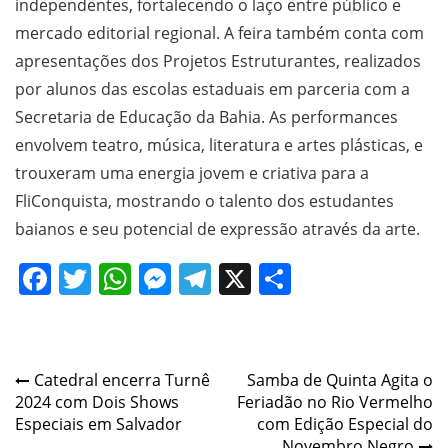
independentes, fortalecendo o laço entre público e
mercado editorial regional. A feira também conta com
apresentações dos Projetos Estruturantes, realizados
por alunos das escolas estaduais em parceria com a
Secretaria de Educação da Bahia. As performances
envolvem teatro, música, literatura e artes plásticas, e
trouxeram uma energia jovem e criativa para a
FliConquista, mostrando o talento dos estudantes
baianos e seu potencial de expressão através da arte.
Facebook
Twitter
WhatsApp
Messenger
Telegram
X
Share
Navegação
Catedral encerra Turnê
Samba de Quinta Agita o
2024 com Dois Shows
Feriadão no Rio Vermelho
de
Especiais em Salvador
com Edição Especial do
Novembro Negro