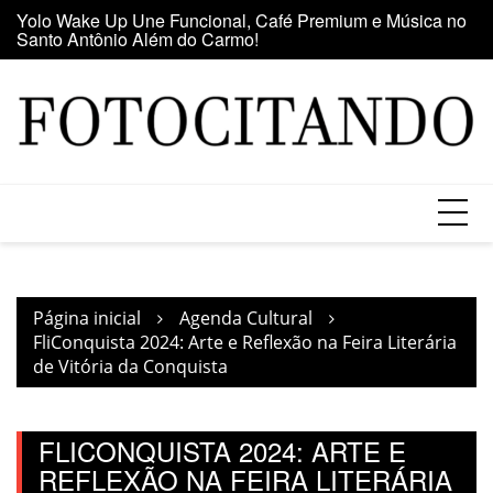
Santo Antônio Além do Carmo!
Ir
E
Maior clube de vinil da América Latina participa da Feira
para
se
do Vinil no Shopping Center Lapa
o
conteúdo
Página inicial
Agenda Cultural
FliConquista 2024: Arte e Reflexão na Feira Literária
de Vitória da Conquista
FLICONQUISTA 2024: ARTE E
REFLEXÃO NA FEIRA LITERÁRIA