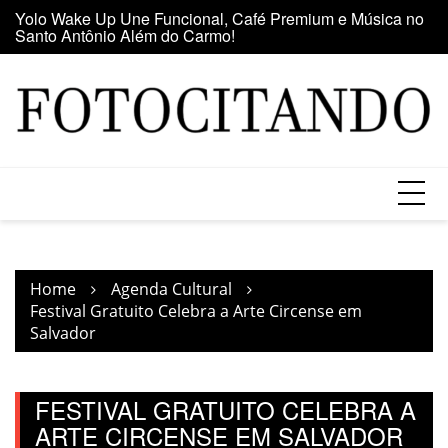
Santo Antônio Além do Carmo!
Skip
E
Maior clube de vinil da América Latina participa da Feira
to
se
do Vinil no Shopping Center Lapa
content
Home
Agenda Cultural
Festival Gratuito Celebra a Arte Circense em
Salvador
FESTIVAL GRATUITO CELEBRA A
ARTE CIRCENSE EM SALVADOR