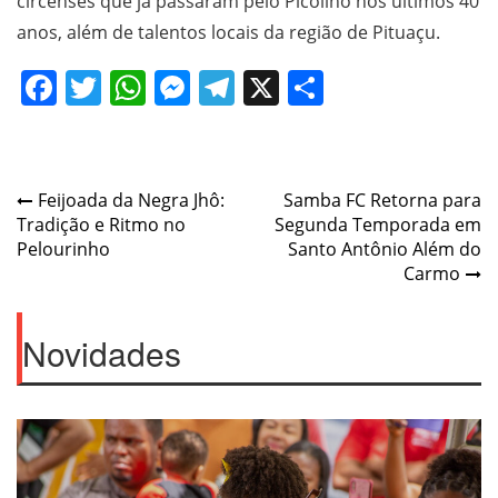
circenses que já passaram pelo Picolino nos últimos 40
anos, além de talentos locais da região de Pituaçu.
Facebook
Twitter
WhatsApp
Messenger
Telegram
X
Share
Post
Feijoada da Negra Jhô:
Samba FC Retorna para
Tradição e Ritmo no
Segunda Temporada em
navigation
Pelourinho
Santo Antônio Além do
Carmo
Novidades