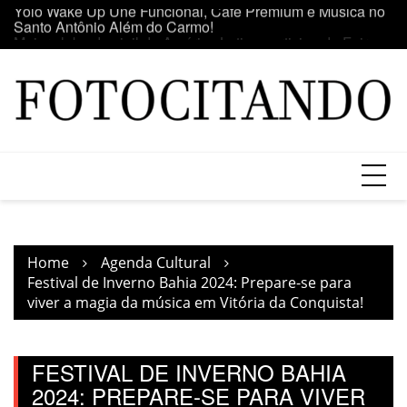
Skip
o
Maior clube de vinil da América Latina participa da Feira
E
to
do Vinil no Shopping Center Lapa
se
content
Home
Agenda Cultural
Festival de Inverno Bahia 2024: Prepare-se para
viver a magia da música em Vitória da Conquista!
FESTIVAL DE INVERNO BAHIA
2024: PREPARE-SE PARA VIVER