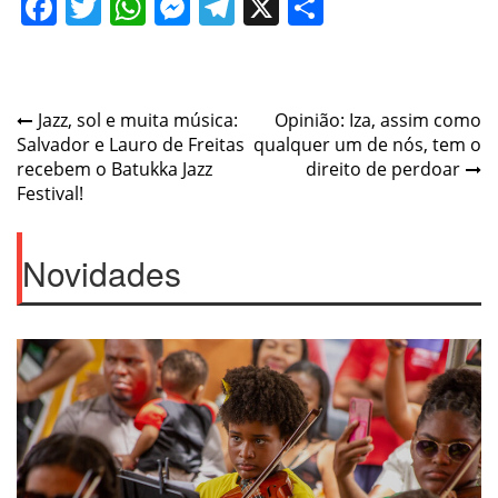
Facebook
Twitter
WhatsApp
Messenger
Telegram
X
Share
Post
Jazz, sol e muita música:
Opinião: Iza, assim como
Salvador e Lauro de Freitas
qualquer um de nós, tem o
navigation
recebem o Batukka Jazz
direito de perdoar
Festival!
Novidades