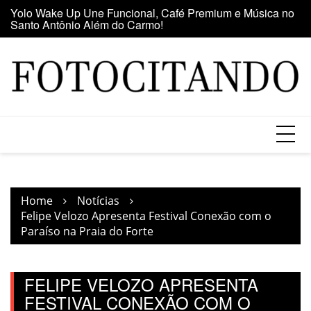
Santo Antônio Além do Carmo!
Skip
E
Maior clube de vinil da América Latina participa da Feira
to
se
do Vinil no Shopping Center Lapa
content
Home
Notícias
Felipe Velozo Apresenta Festival Conexão com o
Paraíso na Praia do Forte
FELIPE VELOZO APRESENTA
FESTIVAL CONEXÃO COM O