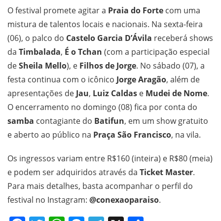
O festival promete agitar a
Praia do Forte
com uma
mistura de talentos locais e nacionais. Na sexta-feira
(06), o palco do
Castelo Garcia D’Ávila
receberá shows
da
Timbalada
,
É o Tchan
(com a participação especial
de
Sheila Mello
), e
Filhos de Jorge
. No sábado (07), a
festa continua com o icônico
Jorge Aragão
, além de
apresentações de
Jau
,
Luiz Caldas
e
Mudei de Nome
.
O encerramento no domingo (08) fica por conta do
samba
contagiante do
Batifun
, em um show gratuito
e aberto ao público na
Praça São Francisco
, na vila.
Os ingressos variam entre R$160 (inteira) e R$80 (meia)
e podem ser adquiridos através da
Ticket Master
.
Para mais detalhes, basta acompanhar o perfil do
festival no Instagram:
@conexaoparaiso
.