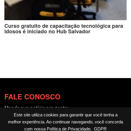
Curso gratuito de capacitação tecnológica para
idosos é iniciado no Hub Salvador
FALE CONOSCO
Mande sua notícia pra gente:
redacao@fotocitando.com.br
Este site utiliza cookies para garantir que você tenha a
melhor experiência. Ao continuar navegando, você concorda
Políticas de Privacidade
com nossa
Política de Privacidade
.
GDPR