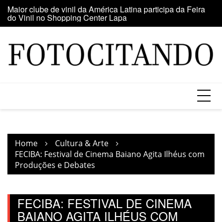
Skip
o
Maior clube de vinil da América Latina participa da Feira
E
to
do Vinil no Shopping Center Lapa
se
content
Home
Cultura & Arte
FECIBA: Festival de Cinema Baiano Agita Ilhéus com
Produções e Debates
FECIBA: FESTIVAL DE CINEMA
BAIANO AGITA ILHÉUS COM