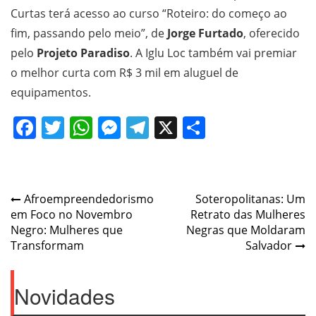
Curtas terá acesso ao curso “Roteiro: do começo ao
fim, passando pelo meio”, de
Jorge Furtado
, oferecido
pelo
Projeto Paradiso
. A Iglu Loc também vai premiar
o melhor curta com R$ 3 mil em aluguel de
equipamentos.
Facebook
Twitter
WhatsApp
Messenger
Telegram
X
Share
Post
Afroempreendedorismo
Soteropolitanas: Um
em Foco no Novembro
Retrato das Mulheres
navigation
Negro: Mulheres que
Negras que Moldaram
Transformam
Salvador
Novidades