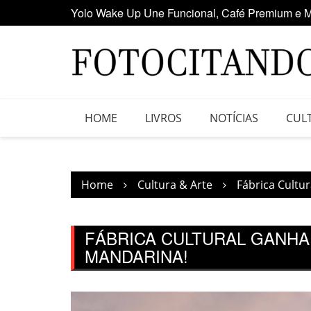
Yolo Wake Up Une Funcional, Café Premium e M
Skip
Maior clube de vinil da América Latina participa
to
content
HOME
LIVROS
NOTÍCIAS
CUL
Home
Cultura & Arte
Fábrica Cultu
FÁBRICA CULTURAL GANHA
MANDARINA!