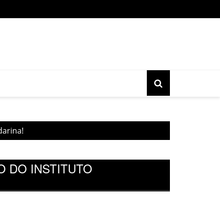
o gratuita do movimento Banjo Novo acontece nesta sexta, 17, 
darina!
 DO INSTITUTO