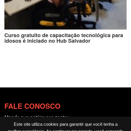
Curso gratuito de capacitação tecnológica para
idosos é iniciado no Hub Salvador
FALE CONOSCO
Mande sua notícia pra gente:
redacao@fotocitando.com.br
Este site utiliza cookies para garantir que você tenha a