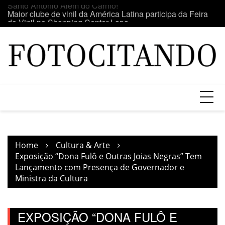
Skip
o
Maior clube de vinil da América Latina participa da Feira
E
to
do Vinil no Shopping Center Lapa
se
content
Home
Cultura & Arte
Exposição “Dona Fulô e Outras Joias Negras” Tem
Lançamento com Presença de Governador e
Ministra da Cultura
EXPOSIÇÃO “DONA FULÔ E