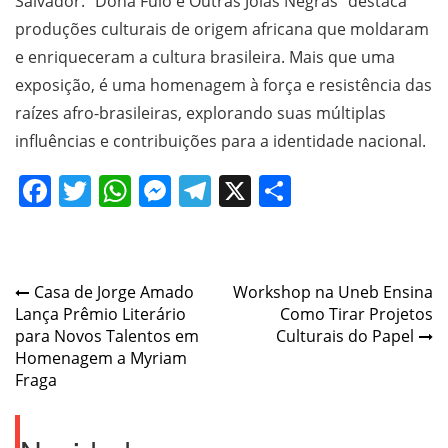
Salvador. “Dona Fulô e Outras Joias Negras” destaca
produções culturais de origem africana que moldaram
e enriqueceram a cultura brasileira. Mais que uma
exposição, é uma homenagem à força e resistência das
raízes afro-brasileiras, explorando suas múltiplas
influências e contribuições para a identidade nacional.
Facebook
Twitter
WhatsApp
Messenger
Telegram
X
Share
Post
Casa de Jorge Amado
Workshop na Uneb Ensina
Lança Prêmio Literário
Como Tirar Projetos
navigation
para Novos Talentos em
Culturais do Papel
Homenagem a Myriam
Fraga