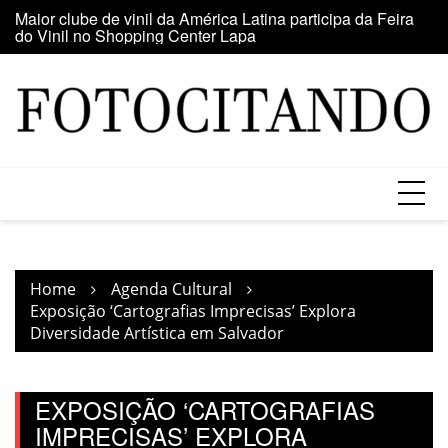
Skip
o
Maior clube de vinil da América Latina participa da Feira
E
to
do Vinil no Shopping Center Lapa
se
content
Home
Agenda Cultural
Exposição ‘Cartografias Imprecisas’ Explora
Diversidade Artística em Salvador
EXPOSIÇÃO ‘CARTOGRAFIAS
IMPRECISAS’ EXPLORA