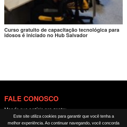
Curso gratuito de capacitação tecnológica para
idosos é iniciado no Hub Salvador
FALE CONOSCO
Mande sua notícia pra gente:
redacao@fotocitando.com.br
Este site utiliza cookies para garantir que você tenha a
melhor experiência. Ao continuar navegando, você concorda
Políticas de Privacidade