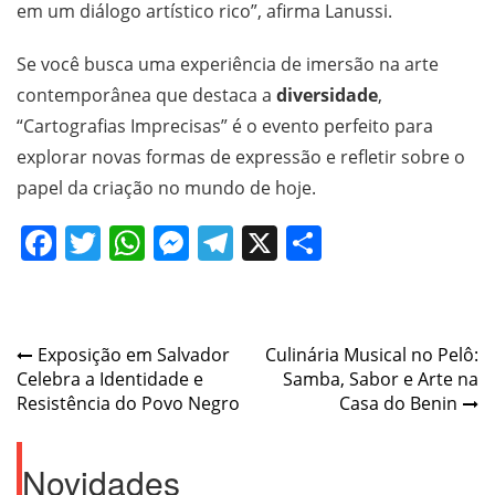
em um diálogo artístico rico”, afirma Lanussi.
Se você busca uma experiência de imersão na arte
contemporânea que destaca a
diversidade
,
“Cartografias Imprecisas” é o evento perfeito para
explorar novas formas de expressão e refletir sobre o
papel da criação no mundo de hoje.
Facebook
Twitter
WhatsApp
Messenger
Telegram
X
Share
Post
Exposição em Salvador
Culinária Musical no Pelô:
Celebra a Identidade e
Samba, Sabor e Arte na
navigation
Resistência do Povo Negro
Casa do Benin
Novidades