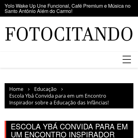
Santo Antônio Além do Carmo!
Skip
E
Maior clube de vinil da América Latina participa da Feira
to
se
do Vinil no Shopping Center Lapa
content
Home
Educação
Escola Ybá Convida para em um Encontro
Inspirador sobre a Educação das Infâncias!
ESCOLA YBÁ CONVIDA PARA EM
UM ENCONTRO INSPIRADOR