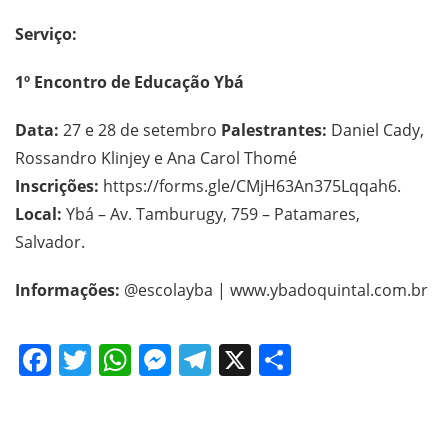
Serviço:
1º Encontro de Educação Ybá
Data:
27 e 28 de setembro
Palestrantes:
Daniel Cady,
Rossandro Klinjey e Ana Carol Thomé
Inscrições:
https://forms.gle/CMjH63An375Lqqah6
.
Local:
Ybá – Av. Tamburugy, 759 – Patamares,
Salvador.
Informações:
@escolayba |
www.ybadoquintal.com.br
Facebook
Twitter
WhatsApp
Messenger
Telegram
X
Share