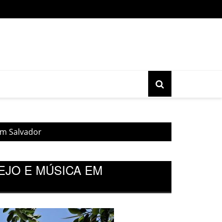
o gratuita do movimento Banjo Novo acontece nesta sexta, 17, 
em Salvador
EJO E MÚSICA EM