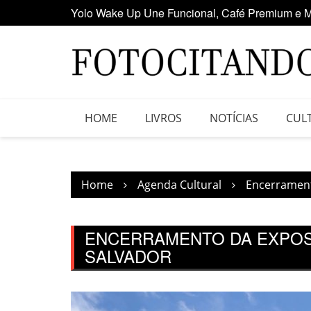
Yolo Wake Up Une Funcional, Café Premium e M
Skip
Maior clube de vinil da América Latina participa
to
content
HOME
LIVROS
NOTÍCIAS
CUL
Home
Agenda Cultural
Encerrament
ENCERRAMENTO DA EXPOSI
SALVADOR