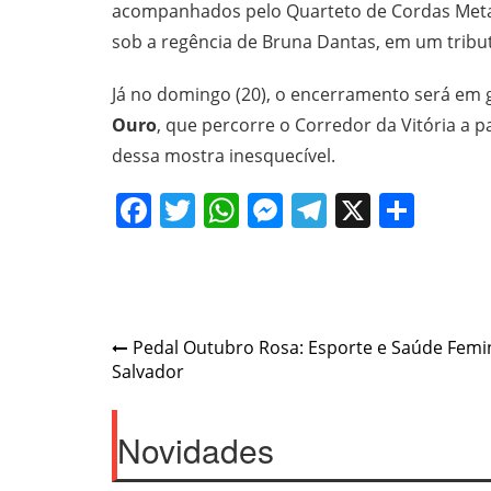
acompanhados pelo Quarteto de Cordas Metam
sob a regência de Bruna Dantas, em um tribu
Já no domingo (20), o encerramento será em 
Ouro
, que percorre o Corredor da Vitória a p
dessa mostra inesquecível.
Facebook
Twitter
WhatsApp
Messenger
Telegram
X
Shar
Post
Pedal Outubro Rosa: Esporte e Saúde Fem
Salvador
navigation
Novidades