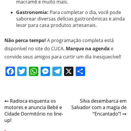
macramê e muito mais.
Gastronomia:
Para completar o dia, você pode
saborear diversas delícias gastronômicas e ainda
levar para casa produtos artesanais.
Não perca tempo!
A programação completa está
disponível no site do CUCA.
Marque na agenda
e
convide seus amigos para curtir um dia inesquecível!
Facebook
Twitter
WhatsApp
Messenger
Telegram
X
Share
Post
Radioca esquenta os
Silva desembarca em
motores e anuncia Bebé e
Salvador com a magia de
navigation
Cidade Dormitório no line-
“Encantado”!
up!