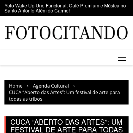
Santo Antônio Além do Carmo!
Skip
E
Maior clube de vinil da América Latina participa da Feira
to
se
do Vinil no Shopping Center Lapa
content
Home
Agenda Cultural
CUCA ”Aberto das Artes”: Um festival de arte para
todas as tribos!
CUCA ”ABERTO DAS ARTES”: UM
FESTIVAL DE ARTE PARA TODAS