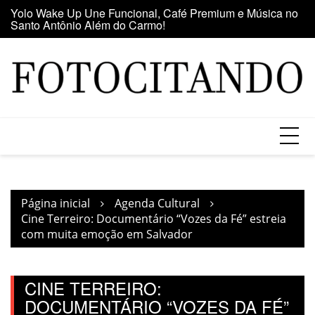
Santo Antônio Além do Carmo!
Ir
E
Maior clube de vinil da América Latina participa da Feira
para
se
do Vinil no Shopping Center Lapa
o
conteúdo
Página inicial
Agenda Cultural
Cine Terreiro: Documentário “Vozes da Fé” estreia
com muita emoção em Salvador
CINE TERREIRO:
DOCUMENTÁRIO “VOZES DA FÉ”