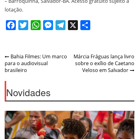
– Barroquinha, Salvador-BA. Acesso gratuito sujeito à
lotação.
Facebook
Twitter
WhatsApp
Messenger
Telegram
X
Share
Navegação
Bahia Filmes: Um marco
Márcia Fráguas lança livro
para o audiovisual
sobre o exílio de Caetano
de
brasileiro
Veloso em Salvador
Post
Novidades