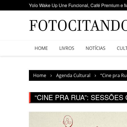
Yolo Wake Up Une Funcional, Café Premium e M
Skip
Maior clube de vinil da América Latina participa
to
content
HOME
LIVROS
NOTÍCIAS
CUL
Home
Agenda Cultural
“Cine pra R
“CINE PRA RUA”: SESSÕES