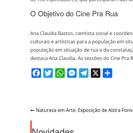
O Objetivo do Cine Pra Rua
Ana Claudia Bastos, cientista social e coord
culturais e artísticas para a população em si
população em situação de rua e da constatação
destaca Ana Claudia. As sessões do Cine Pra
Facebook
Twitter
WhatsApp
Messenger
Telegram
X
Shar
Post
Natureza em Arte: Exposição de Alzira Fon
navigation
Novidades