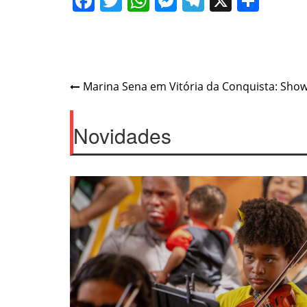
Facebook
Twitter
WhatsApp
Messenger
Telegram
X
Shar
Navegação
Marina Sena em Vitória da Conquista: Show 
de
Post
Novidades