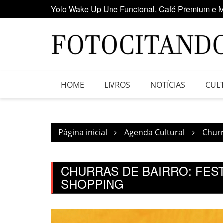
Ir
Maior clube de vinil da América Latina participa
para
o
conteúdo
HOME
LIVROS
NOTÍCIAS
CUL
Página inicial
Agenda Cultural
Churr
CHURRAS DE BAIRRO: FES
SHOPPING