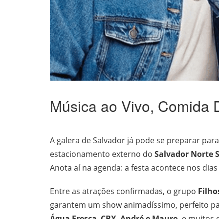
Música ao Vivo, Comida D
A galera de Salvador já pode se preparar par
estacionamento externo do
Salvador Norte 
Anota aí na agenda: a festa acontece nos dias 1
Entre as atrações confirmadas, o grupo
Filho
garantem um show animadíssimo, perfeito par
Água Fresca
,
CBX
,
André e Mauro
, e muitos 