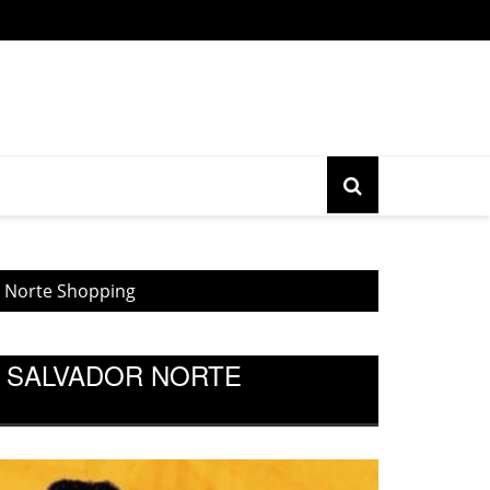
o gratuita do movimento Banjo Novo acontece nesta sexta, 17, 
r Norte Shopping
O SALVADOR NORTE