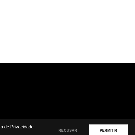
ica de Privacidade
.
RECUSAR
PERMITIR
Notícias
Cultura & Arte
Educação