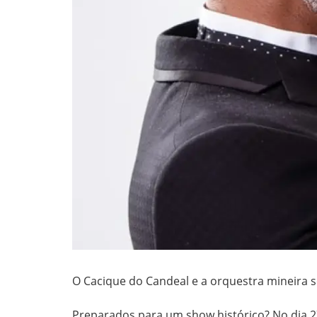
O Cacique do Candeal e a orquestra mineira 
Preparados para um show histórico? No dia 