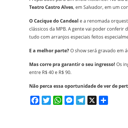
Teatro Castro Alves
, em Salvador, em um con
O Cacique do Candeal
e a renomada orquestr
clássicos da MPB. A gente vai poder conferir 
tudo com arranjos especiais feitos especialm
E a melhor parte?
O show será gravado em áud
Mas corre pra garantir o seu ingresso!
Os in
entre R$ 40 e R$ 90.
Não perca essa oportunidade de ver de pert
Facebook
Twitter
WhatsApp
Messenger
Telegram
X
Shar