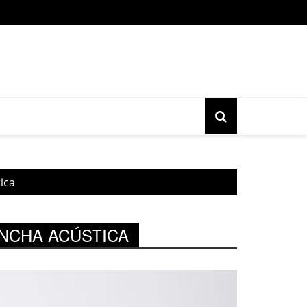
o gratuita do movimento Banjo Novo acontece nesta sexta, 17, 
ica
NCHA ACÚSTICA