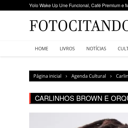
Yolo Wake Up Une Funcional, Café Premium e M
Ir
Maior clube de vinil da América Latina participa
para
o
conteúdo
HOME
LIVROS
NOTÍCIAS
CUL
Página inicial
Agenda Cultural
Carli
CARLINHOS BROWN E ORQ