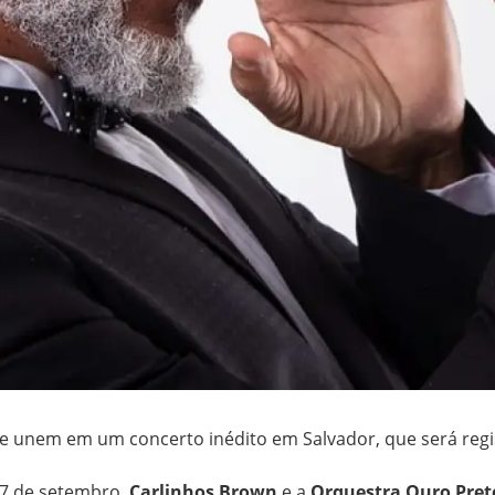
se unem em um concerto inédito em Salvador, que será regi
27 de setembro,
Carlinhos Brown
e a
Orquestra Ouro Pret