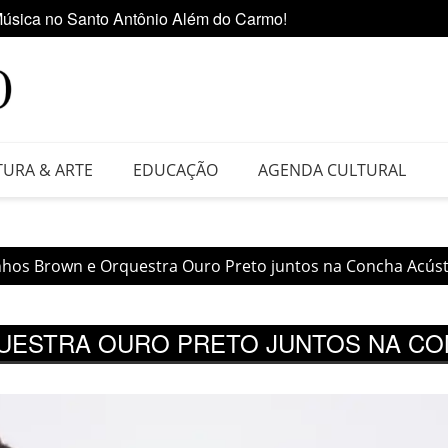
úsica no Santo Antônio Além do Carmo!
Ediçã
 da Feira do Vinil no Shopping Center Lapa
TURA & ARTE
EDUCAÇÃO
AGENDA CULTURAL
nhos Brown e Orquestra Ouro Preto juntos na Concha Acúst
UESTRA OURO PRETO JUNTOS NA CO