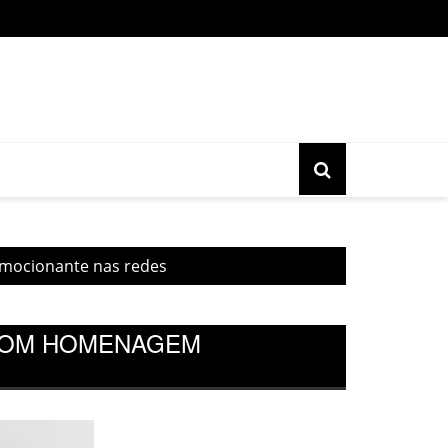
o gratuita do movimento Banjo Novo acontece nesta sexta, 17, 
emocionante nas redes
 COM HOMENAGEM