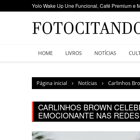
Yolo Wake Up Une Funcional, Café Premium e M
Ir
Maior clube de vinil da América Latina participa
para
o
conteúdo
HOME
LIVROS
NOTÍCIAS
CUL
Página inicial
Notícias
Carlinhos Br
CARLINHOS BROWN CELEBR
EMOCIONANTE NAS REDES