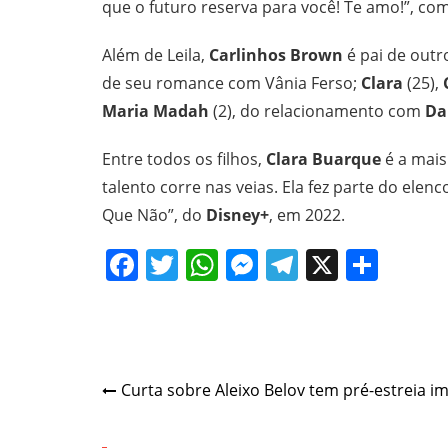
que o futuro reserva para você! Te amo!”, co
Além de Leila,
Carlinhos Brown
é pai de outro
de seu romance com Vânia Ferso;
Clara
(25),
Maria Madah
(2), do relacionamento com
Da
Entre todos os filhos,
Clara Buarque
é a mais
talento corre nas veias. Ela fez parte do elen
Que Não”, do
Disney+
, em 2022.
Facebook
Twitter
WhatsApp
Messenger
Telegram
X
Shar
Navegação
Curta sobre Aleixo Belov tem pré-estreia i
de