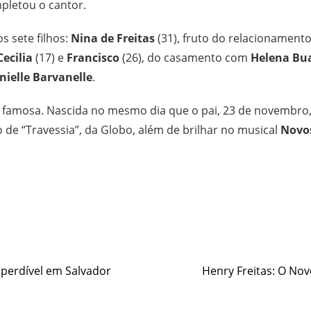
mpletou o cantor.
s sete filhos:
Nina de Freitas
(31), fruto do relacionamen
Cecilia
(17) e
Francisco
(26), do casamento com
Helena Bu
nielle Barvanelle
.
 famosa. Nascida no mesmo dia que o pai, 23 de novembro, 
co de “Travessia”, da Globo, além de brilhar no musical
Novo
e
mperdível em Salvador
Henry Freitas: O No