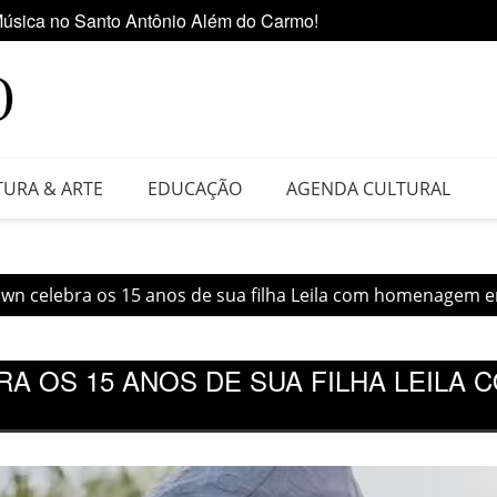
úsica no Santo Antônio Além do Carmo!
Ediçã
 da Feira do Vinil no Shopping Center Lapa
TURA & ARTE
EDUCAÇÃO
AGENDA CULTURAL
own celebra os 15 anos de sua filha Leila com homenagem 
A OS 15 ANOS DE SUA FILHA LEILA