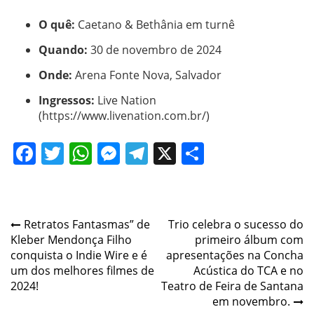
O quê:
Caetano & Bethânia em turnê
Quando:
30 de novembro de 2024
Onde:
Arena Fonte Nova, Salvador
Ingressos:
Live Nation
(
https://www.livenation.com.br/
)
Facebook
Twitter
WhatsApp
Messenger
Telegram
X
Share
Post
Retratos Fantasmas” de
Trio celebra o sucesso do
Kleber Mendonça Filho
primeiro álbum com
navigation
conquista o Indie Wire e é
apresentações na Concha
um dos melhores filmes de
Acústica do TCA e no
2024!
Teatro de Feira de Santana
em novembro.