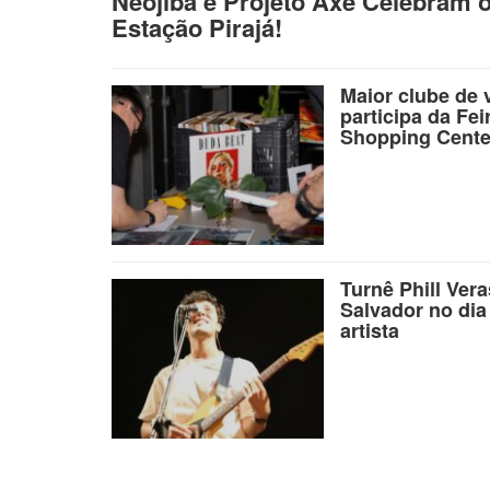
Neojiba e Projeto Axé Celebram 
Estação Pirajá!
Maior clube de 
participa da Fei
Shopping Cente
Turnê Phill Ver
Salvador no dia
artista