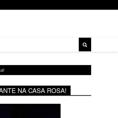
o gratuita do movimento Banjo Novo acontece nesta sexta, 17, 
a!
NTE NA CASA ROSA!