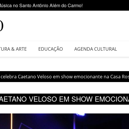
úsica no Santo Antônio Além do Carmo!
Ediçã
 da Feira do Vinil no Shopping Center Lapa
TURA & ARTE
EDUCAÇÃO
AGENDA CULTURAL
o celebra Caetano Veloso em show emocionante na Casa Ros
CAETANO VELOSO EM SHOW EMOCIONA