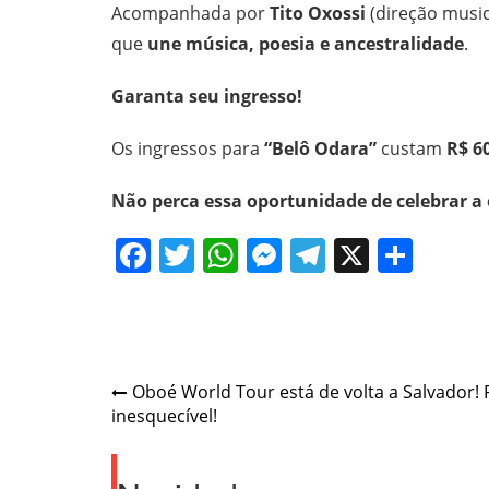
Acompanhada por
Tito Oxossi
(direção music
que
une música, poesia e ancestralidade
.
Garanta seu ingresso!
Os ingressos para
“Belô Odara”
custam
R$ 60
Não perca essa oportunidade de celebrar a 
Facebook
Twitter
WhatsApp
Messenger
Telegram
X
Shar
Post
Oboé World Tour está de volta a Salvador!
inesquecível!
navigation