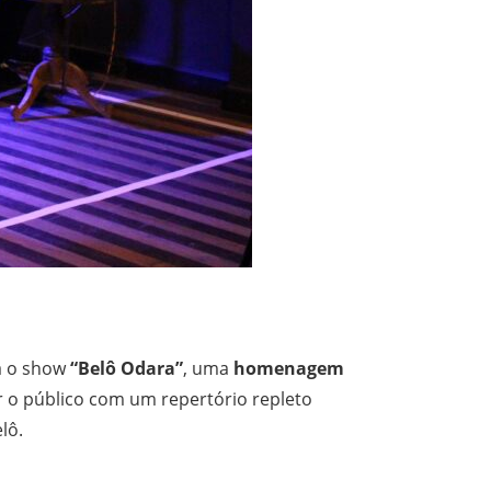
a o show
“Belô Odara”
, uma
homenagem
 o público com um repertório repleto
lô.