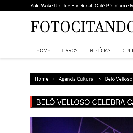
Yolo Wake Up Une Funcional, Café Premium e M
Skip
Maior clube de vinil da América Latina participa
to
content
HOME
LIVROS
NOTÍCIAS
CUL
Home
Agenda Cultural
Belô Vellos
BELÔ VELLOSO CELEBRA 