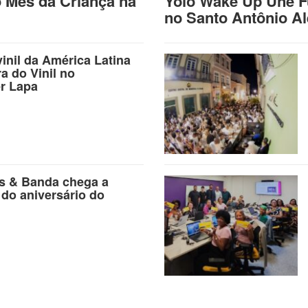
o Mês da Criança na
Yolo Wake Up Une F
no Santo Antônio A
vinil da América Latina
ra do Vinil no
r Lapa
as & Banda chega a
 do aniversário do