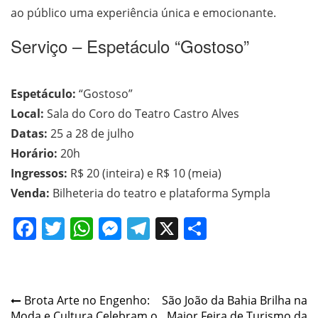
ao público uma experiência única e emocionante.
Serviço – Espetáculo “Gostoso”
Espetáculo:
“Gostoso”
Local:
Sala do Coro do Teatro Castro Alves
Datas:
25 a 28 de julho
Horário:
20h
Ingressos:
R$ 20 (inteira) e R$ 10 (meia)
Venda:
Bilheteria do teatro e plataforma Sympla
Facebook
Twitter
WhatsApp
Messenger
Telegram
X
Share
Navegação
Brota Arte no Engenho:
São João da Bahia Brilha na
Moda e Cultura Celebram o
Maior Feira de Turismo da