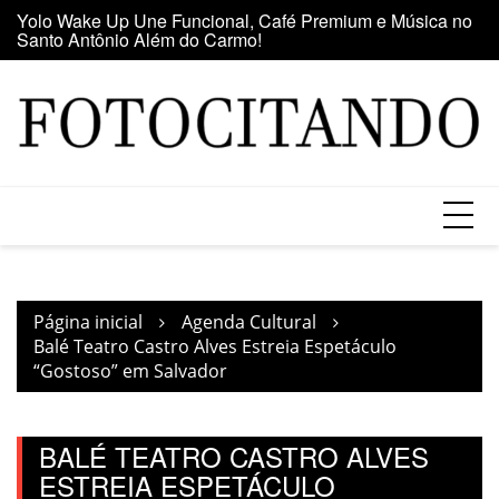
Santo Antônio Além do Carmo!
Ir
E
Maior clube de vinil da América Latina participa da Feira
para
se
do Vinil no Shopping Center Lapa
o
conteúdo
Página inicial
Agenda Cultural
Balé Teatro Castro Alves Estreia Espetáculo
“Gostoso” em Salvador
BALÉ TEATRO CASTRO ALVES
ESTREIA ESPETÁCULO