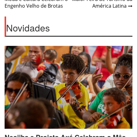
de
Engenho Velho de Brotas
América Latina
Post
Novidades
Neojiba e Projeto Axé Celebram o Mês