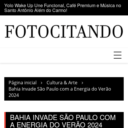
Santo Antônio Além do Carmo!
Ir
E
Maior clube de vinil da América Latina participa da Feira
para
se
do Vinil no Shopping Center Lapa
o
conteúdo
Página inicial
Cultura & Arte
Bahia Invade São Paulo com a Energia do Verão
2024
BAHIA INVADE SÃO PAULO COM
A ENERGIA DO VERÃO 2024