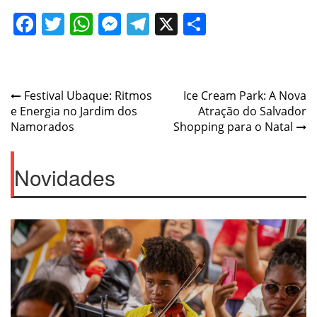
Facebook
Twitter
WhatsApp
Messenger
Telegram
X
Share
Navegação
Festival Ubaque: Ritmos
Ice Cream Park: A Nova
e Energia no Jardim dos
Atração do Salvador
de
Namorados
Shopping para o Natal
Post
Novidades