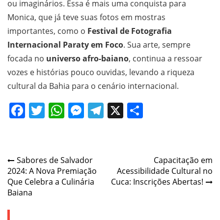
ou imaginários. Essa é mais uma conquista para
Monica, que já teve suas fotos em mostras
importantes, como o
Festival de Fotografia
Internacional Paraty em Foco
. Sua arte, sempre
focada no
universo afro-baiano
, continua a ressoar
vozes e histórias pouco ouvidas, levando a riqueza
cultural da Bahia para o cenário internacional.
Facebook
Twitter
WhatsApp
Messenger
Telegram
X
Share
Post
Sabores de Salvador
Capacitação em
2024: A Nova Premiação
Acessibilidade Cultural no
navigation
Que Celebra a Culinária
Cuca: Inscrições Abertas!
Baiana