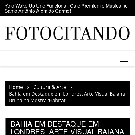
Santo Antônio Além do Carmo!
Skip
E
Maior clube de vinil da América Latina participa da Feira
to
se
do Vinil no Shopping Center Lapa
content
Home
Cultura & Arte
Bahia em Destaque em Londres: Arte Visual Baiana
Brilha na Mostra ‘Habitat’
BAHIA EM DESTAQUE EM
LONDRES: ARTE VISUAL BAIANA