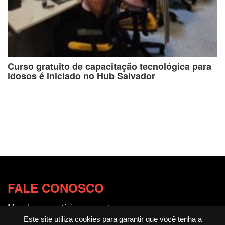
Curso gratuito de capacitação tecnológica para
idosos é iniciado no Hub Salvador
FALE CONOSCO
Mande sua notícia pra gente:
redacao@fotocitando.com.br
Este site utiliza cookies para garantir que você tenha a