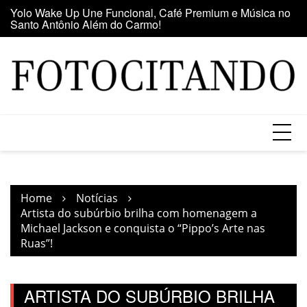
Santo Antônio Além do Carmo!
Skip
E
Maior clube de vinil da América Latina participa da Feira
to
se
do Vinil no Shopping Center Lapa
content
Home
Notícias
Artista do subúrbio brilha com homenagem a
Michael Jackson e conquista o “Pippo’s Arte nas
Ruas”!
ARTISTA DO SUBÚRBIO BRILHA