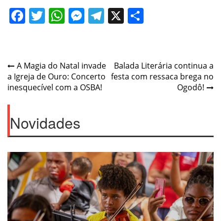
Facebook
Twitter
WhatsApp
Messenger
Telegram
X
Share
Post
A Magia do Natal invade
Balada Literária continua a
a Igreja de Ouro: Concerto
festa com ressaca brega no
navigation
inesquecível com a OSBA!
Ogodô!
Novidades