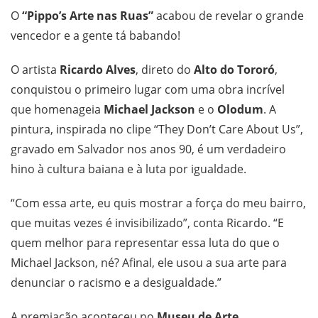
O
“Pippo’s Arte nas Ruas”
acabou de revelar o grande
vencedor e a gente tá babando!
O artista
Ricardo Alves
, direto do
Alto do Tororó
,
conquistou o primeiro lugar com uma obra incrível
que homenageia
Michael Jackson
e o
Olodum
. A
pintura, inspirada no clipe “They Don’t Care About Us”,
gravado em Salvador nos anos 90, é um verdadeiro
hino à cultura baiana e à luta por igualdade.
“Com essa arte, eu quis mostrar a força do meu bairro,
que muitas vezes é invisibilizado”, conta Ricardo. “E
quem melhor para representar essa luta do que o
Michael Jackson, né? Afinal, ele usou a sua arte para
denunciar o racismo e a desigualdade.”
A premiação aconteceu no
Museu de Arte