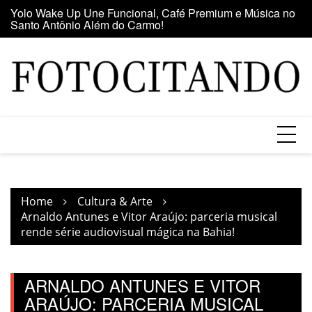
Santo Antônio Além do Carmo!
Skip
E
Maior clube de vinil da América Latina participa da Feira
to
se
do Vinil no Shopping Center Lapa
content
Home
Cultura & Arte
Arnaldo Antunes e Vitor Araújo: parceria musical
rende série audiovisual mágica na Bahia!
ARNALDO ANTUNES E VITOR
ARAÚJO: PARCERIA MUSICAL