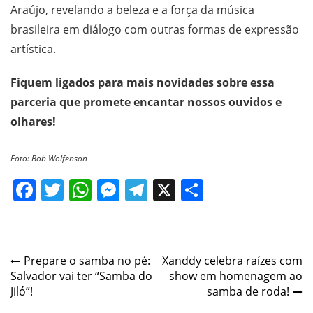
Araújo, revelando a beleza e a força da música
brasileira em diálogo com outras formas de expressão
artística.
Fiquem ligados para mais novidades sobre essa
parceria que promete encantar nossos ouvidos e
olhares!
Foto: Bob Wolfenson
Facebook
Twitter
WhatsApp
Messenger
Telegram
X
Share
Post
Prepare o samba no pé:
Xanddy celebra raízes com
Salvador vai ter “Samba do
show em homenagem ao
navigation
Jiló”!
samba de roda!