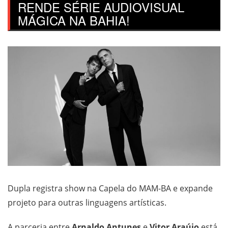
RENDE SÉRIE AUDIOVISUAL
MÁGICA NA BAHIA!
Dupla registra show na Capela do MAM-BA e expande
projeto para outras linguagens artísticas.
A parceria entre
Arnaldo Antunes
e
Vitor Araújo
está