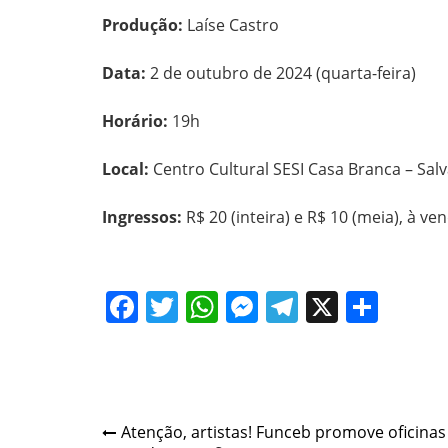
Produção:
Laíse Castro
Data:
2 de outubro de 2024 (quarta-feira)
Horário:
19h
Local:
Centro Cultural SESI Casa Branca – Sal
Ingressos:
R$ 20 (inteira) e R$ 10 (meia), à v
Facebook
Twitter
WhatsApp
Messenger
Telegram
X
Shar
Post
Atenção, artistas! Funceb promove oficina