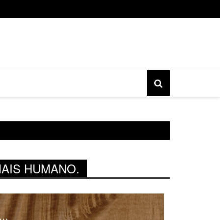
o gratuita do movimento Banjo Novo acontece nesta sexta, 17, 
MAIS HUMANO.