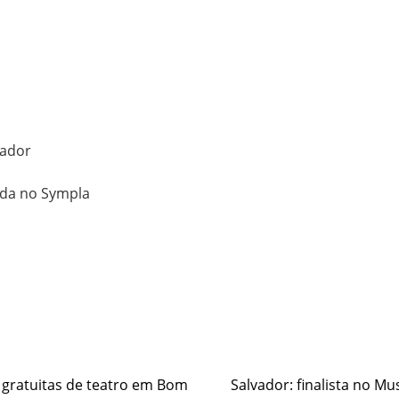
vador
enda no Sympla
e
s gratuitas de teatro em Bom
Salvador: finalista no Mu