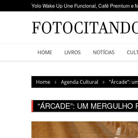
Skip
Maior clube de vinil da América Latina participa
to
content
HOME
LIVROS
NOTÍCIAS
CUL
Home
Agenda Cultural
“Árcade”: u
“ÁRCADE”: UM MERGULHO 