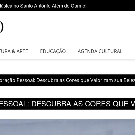
 da Feira do Vinil no Shopping Center Lapa
Ediçã
TURA & ARTE
EDUCAÇÃO
AGENDA CULTURAL
loração Pessoal: Descubra as Cores que Valorizam sua Bele
ESSOAL: DESCUBRA AS CORES QUE V