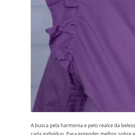
A busca pela harmonia e pelo realce da beleza
cada indivíduo. Para entender melhor sobre e