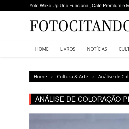
Skip
Maior clube de vinil da América Latina participa
to
content
HOME
LIVROS
NOTÍCIAS
CUL
Home
Cultura & Arte
Análise de Co
ANÁLISE DE COLORAÇÃO P