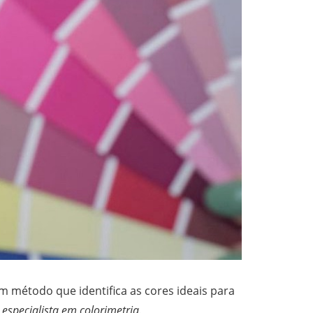
m método que identifica as cores ideais para
 especialista em colorimetria.