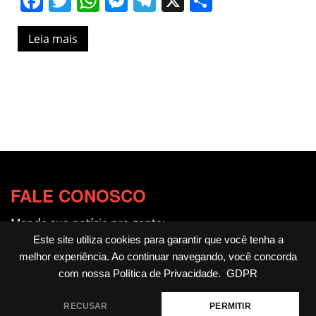
Facebook
Twitter
WhatsApp
Messenger
Telegram
X
Share
Leia mais
FALE CONOSCO
Mande sua notícia pra gente:
redacao@fotocitando.com.br
Este site utiliza cookies para garantir que você tenha a
melhor experiência. Ao continuar navegando, você concorda
Políticas de Privacidade
com nossa
Política de Privacidade
.
GDPR
Fotocitando
RECUSAR
PERMITIR