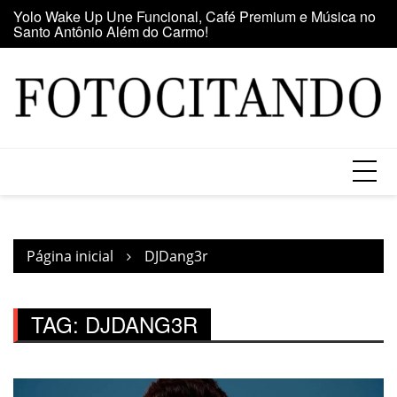
Ir
Yolo Wake Up Une Funcional, Café Premium e Música no
Ma
para
Santo Antônio Além do Carmo!
d
o
conteúdo
Página inicial
DJDang3r
TAG:
DJDANG3R