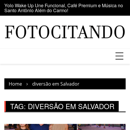
Skip
Yolo Wake Up Une Funcional, Café Premium e Música no
Ma
to
Santo Antônio Além do Carmo!
d
content
Home
diversão em Salvador
TAG:
DIVERSÃO EM SALVADOR