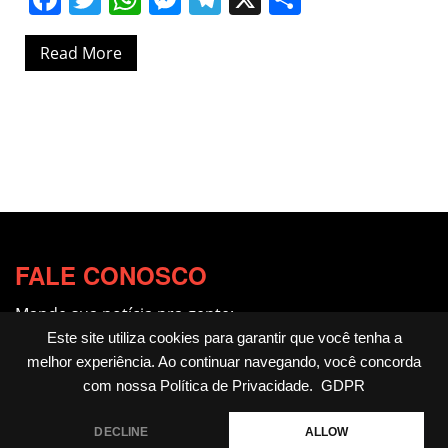
Read More
FALE CONOSCO
Mande sua notícia pra gente:
redacao@fotocitando.com.br
Este site utiliza cookies para garantir que você tenha a
melhor experiência. Ao continuar navegando, você concorda
Políticas de Privacidade
com nossa
Política de Privacidade
.
GDPR
Fotocitando
DECLINE
ALLOW