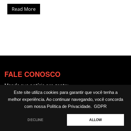
Read More
FALE CONOSCO
Mande sua notícia pra gente:
redacao@fotocitando.com.br
Este site utiliza cookies para garantir que você tenha a
melhor experiência. Ao continuar navegando, você concorda
Políticas de Privacidade
com nossa
Política de Privacidade
.
GDPR
Fotocitando
DECLINE
ALLOW
Home
Livros
Notícias
Cultura & Arte